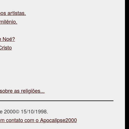
os artistas.
milênio.
de Noé?
risto
obre as religiões...
se 2000© 15/10/1998.
em contato com o Apocalipse2000