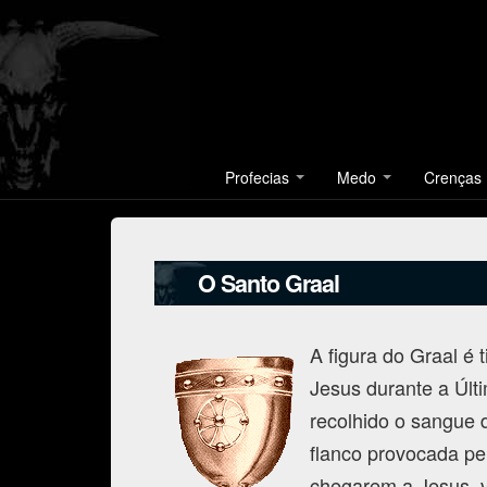
Profecias
Medo
Crenças
O Santo Graal
A figura do Graal é
Jesus durante a Últi
recolhido o sangue d
flanco provocada pe
chegarem a Jesus, 