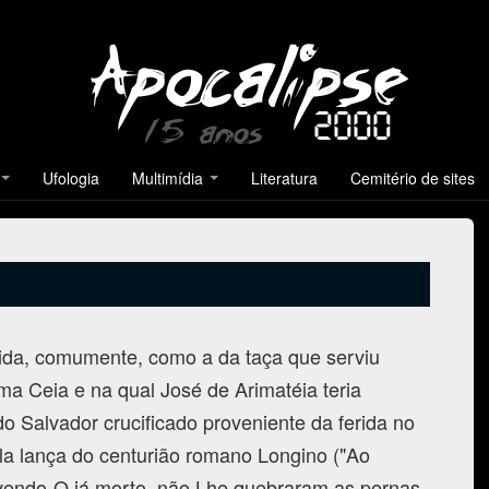
Ufologia
Multimídia
Literatura
Cemitério de sites
 tida, comumente, como a da taça que serviu
ma Ceia e na qual José de Arimatéia teria
o Salvador crucificado proveniente da ferida no
la lança do centurião romano Longino ("Ao
vendo-O já morto, não Lhe quebraram as pernas,