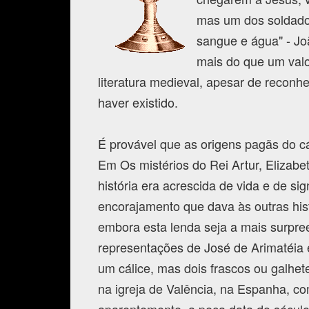
mas um dos soldados
sangue e água" - Joã
mais do que um valo
literatura medieval, apesar de recon
haver existido.
É provável que as origens pagãs do c
Em Os mistérios do Rei Artur, Elizab
história era acrescida de vida e de si
encorajamento que dava às outras his
embora esta lenda seja a mais surpree
representações de José de Arimatéia e
um cálice, mas dois frascos ou galhet
na igreja de Valência, na Espanha, co