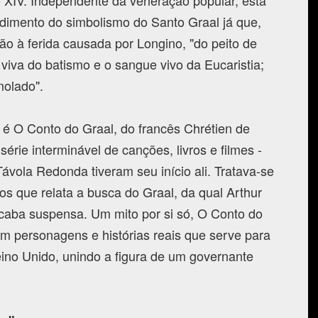
 XIV. Independente da veneração popular, esta
ndimento do simbolismo do Santo Graal já que,
ão à ferida causada por Longino, "do peito de
 viva do batismo e o sangue vivo da Eucaristia;
molado".
al é O Conto do Graal, do francês Chrétien de
érie interminável de canções, livros e filmes -
Távola Redonda tiveram seu início ali. Tratava-se
s que relata a busca do Graal, da qual Arthur
acaba suspensa. Um mito por si só, O Conto do
m personagens e histórias reais que serve para
Reino Unido, unindo a figura de um governante