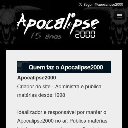
Profecias
Medo
Quem faz o Apocalipse2000
Crenças
Apocalipse2000
Ufologia
Criador do site - Administra e publica
Multimídia
matérias desde 1998
Literatura
Idealizador e responsável por manter o
Cemitério de sites
Apocalipse2000 no ar. Publica matérias
Histórico