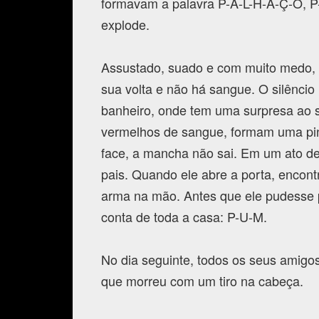
formavam a palavra P-A-L-H-A-Ç-O, P
explode.
Assustado, suado e com muito medo, o
sua volta e não há sangue. O silêncio 
banheiro, onde tem uma surpresa ao s
vermelhos de sangue, formam uma pi
face, a mancha não sai. Em um ato de
pais. Quando ele abre a porta, encont
arma na mão. Antes que ele pudesse 
conta de toda a casa: P-U-M.
No dia seguinte, todos os seus amigo
que morreu com um tiro na cabeça.