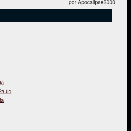
por Apocalipse2000
da
Paulo
da