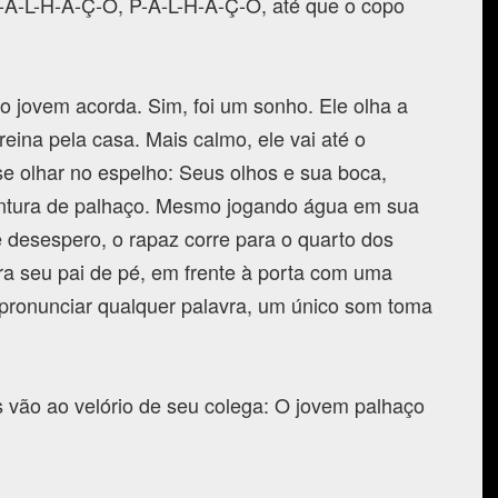
-A-L-H-A-Ç-O, P-A-L-H-A-Ç-O, até que o copo
 jovem acorda. Sim, foi um sonho. Ele olha a
reina pela casa. Mais calmo, ele vai até o
e olhar no espelho: Seus olhos e sua boca,
ntura de palhaço. Mesmo jogando água em sua
 desespero, o rapaz corre para o quarto dos
ra seu pai de pé, em frente à porta com uma
pronunciar qualquer palavra, um único som toma
s vão ao velório de seu colega: O jovem palhaço