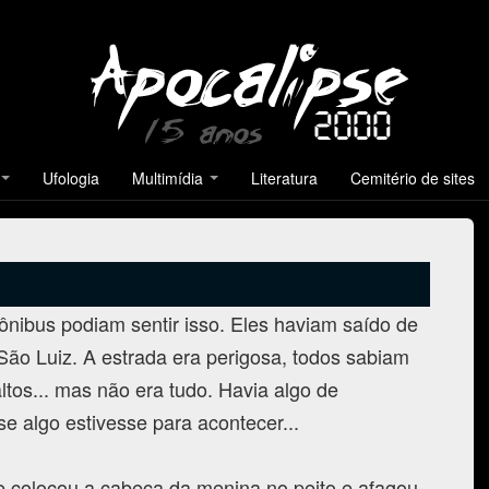
Ufologia
Multimídia
Literatura
Cemitério de sites
ônibus podiam sentir isso. Eles haviam saído de
 São Luiz. A estrada era perigosa, todos sabiam
ltos... mas não era tudo. Havia algo de
e algo estivesse para acontecer...
 colocou a cabeça da menina no peito e afagou-