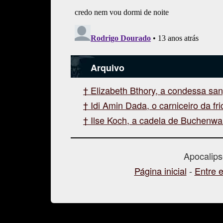
Arquivo
Elizabeth Bthory, a condessa sa
Idi Amin Dada, o carniceiro da fri
Ilse Koch, a cadela de Buchenwa
Apocalip
Página inicial
-
Entre 